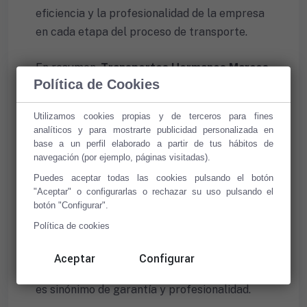
eficiencia y la profesionalidad de la empresa
en cada etapa del proceso de transporte.
En resumen,
Transportes Hermanos Marcos
Política de Cookies
se ha consolidado como una empresa líder
en el transporte de cereal y grano en
Utilizamos cookies propias y de terceros para fines
Albacete
, gracias a su compromiso con la
analíticos y para mostrarte publicidad personalizada en
eficiencia, la calidad y la sostenibilidad. Con
base a un perfil elaborado a partir de tus hábitos de
navegación (por ejemplo, páginas visitadas).
una flota especializada, personal capacitado
y un enfoque en la satisfacción del cliente, la
Puedes aceptar todas las cookies pulsando el botón
"Aceptar" o configurarlas o rechazar su uso pulsando el
empresa ofrece un servicio que supera las
botón "Configurar".
expectativas y garantiza la entrega puntual y
Política de cookies
segura de productos. Para cualquier
necesidad de transporte de cereal y grano,
Aceptar
Configurar
contar con
Transportes Hermanos Marcos
es sinónimo de garantía y profesionalidad.